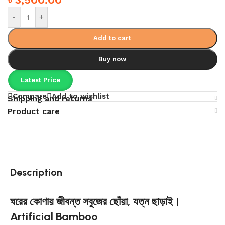
-
+
Add to cart
Buy now
Latest Price
Compare
Add to wishlist
Shipping and returns
Product care
Description
ঘরের কোণায় জীবন্ত সবুজের ছোঁয়া, যত্ন ছাড়াই।
Artificial Bamboo